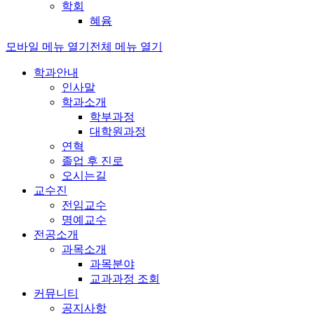
학회
혜윰
모바일 메뉴 열기
전체 메뉴 열기
학과안내
인사말
학과소개
학부과정
대학원과정
연혁
졸업 후 진로
오시는길
교수진
전임교수
명예교수
전공소개
과목소개
과목분야
교과과정 조회
커뮤니티
공지사항