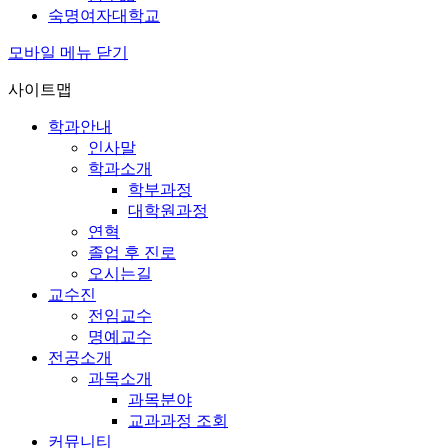
숙명여자대학교
모바일 메뉴 닫기
사이트맵
학과안내
인사말
학과소개
학부과정
대학원과정
연혁
졸업 후 진로
오시는길
교수진
전임교수
명예교수
전공소개
과목소개
과목분야
교과과정 조회
커뮤니티