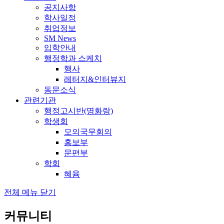
공지사항
학사일정
취업정보
SM News
입학안내
행정학과 스케치
행사
레터지&인터뷰지
동문소식
관련기관
행정고시반(명화랑)
학생회
모의국무회의
홍보부
문편부
학회
혜윰
전체 메뉴 닫기
커뮤니티