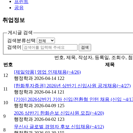
프린트
공유
취업정보
게시글 검색
검색분류선택
검색어
검색
번호, 제목, 작성자, 등록일, 조회수
번호
제목
[제일약품] 영업 인재채용(~4/26)
12
행정학과
2026-04-14
122
[한화투자증권] 2026년 상반기 신입사원 공개채용(~4/27)
11
행정학과
2026-04-14
121
[기아] 2026상반기 기아 신입/전환형 인턴 채용 (신입 ~4/13(월
10
행정학과
2026-04-09
125
2026 상반기 한화손보 신입사원 모집(~4/20)
9
행정학과
2026-04-02
123
무신사 글로벌 경영자 후보 신입채용(~4/12)
8
행정학과
2026-03-30
155