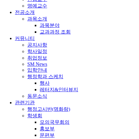
명예교수
전공소개
과목소개
과목분야
교과과정 조회
커뮤니티
공지사항
학사일정
취업정보
SM News
입학안내
행정학과 스케치
행사
레터지&인터뷰지
동문소식
관련기관
행정고시반(명화랑)
학생회
모의국무회의
홍보부
문편부