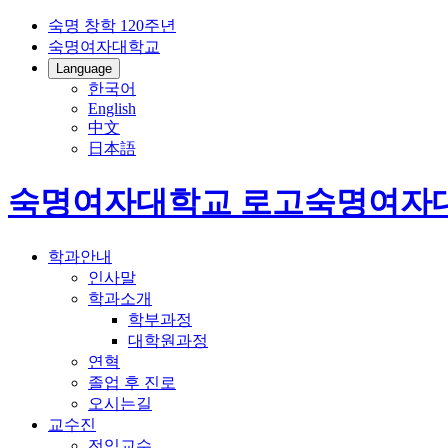
숙명 창학 120주년
숙명여자대학교
Language
한국어
English
中文
日本語
숙명여자대학교 로고
숙명여자
학과안내
인사말
학과소개
학부과정
대학원과정
연혁
졸업 후 진로
오시는길
교수진
전임교수