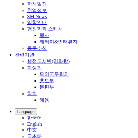
학사일정
취업정보
SM News
입학안내
행정학과 스케치
행사
레터지&인터뷰지
동문소식
관련기관
행정고시반(명화랑)
학생회
모의국무회의
홍보부
문편부
학회
혜윰
Language
한국어
English
中文
日本語